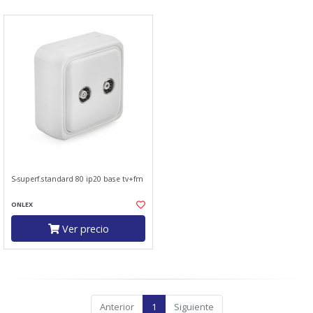
S-superf.standard 80 ip20 base tv+fm
ONLEX
Ver precio
Anterior
1
Siguiente