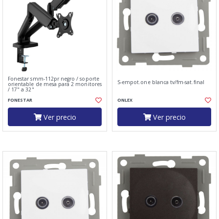
Fonestar smm-112pr negro / soporte
S-empot.one blanca tv/fm-sat.final
orientable de mesa para 2 monitores
/ 17" a 32"
FONESTAR
ONLEX
Ver precio
Ver precio