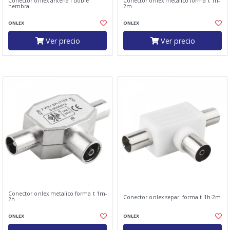
Conector onlex antena f doble
Conector onlex metalico forma t 1h-
hembra
2m
ONLEX
ONLEX
Ver precio
Ver precio
Conector onlex metalico forma t 1m-
Conector onlex separ. forma t 1h-2m
2h
ONLEX
ONLEX