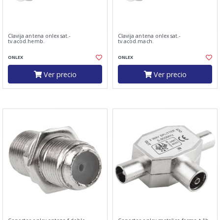
Clavija antena onlex sat.-
Clavija antena onlex sat.-
tv.acod.hemb.
tv.acod.mach.
ONLEX
ONLEX
Ver precio
Ver precio