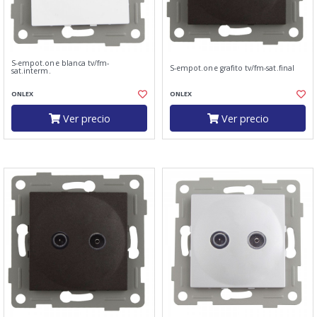
S-empot.one blanca tv/fm-
S-empot.one grafito tv/fm-sat.final
sat.interm.
ONLEX
ONLEX
Ver precio
Ver precio