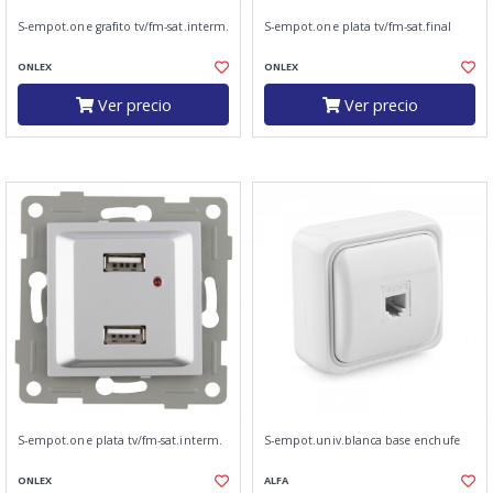
S-empot.one grafito tv/fm-sat.interm.
S-empot.one plata tv/fm-sat.final
ONLEX
ONLEX
Ver precio
Ver precio
S-empot.one plata tv/fm-sat.interm.
S-empot.univ.blanca base enchufe
ONLEX
ALFA