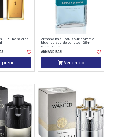
s EDP The secret
Armand basi l'eau pour homme
l
blue tea eau de toilette 125ml
vaporizador
AS
ARMAND BASI
 precio
Ver precio