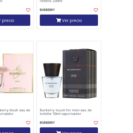
or
relleno 200ml
BURBERRY
 precio
Ver precio
berry blush eau de
Burberry touch for men eau de
orizador
toilette 50ml vaporizador
BURBERRY