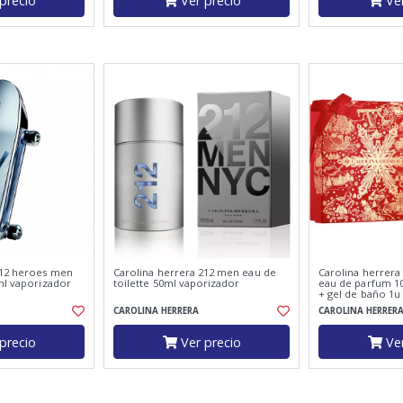
precio
Ver precio
Ver
212 heroes men
Carolina herrera 212 men eau de
Carolina herrera
ml vaporizador
toilette 50ml vaporizador
eau de parfum 1
+ gel de baño 1u 
CAROLINA HERRERA
CAROLINA HERRER
precio
Ver precio
Ver