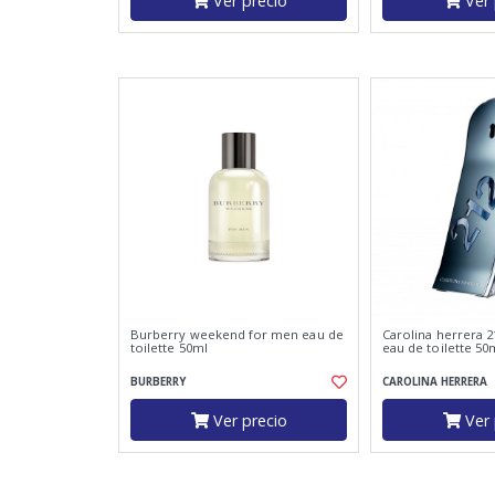
Ver precio
Ver 
Burberry weekend for men eau de
Carolina herrera 
toilette 50ml
eau de toilette 50
BURBERRY
CAROLINA HERRERA
Ver precio
Ver 