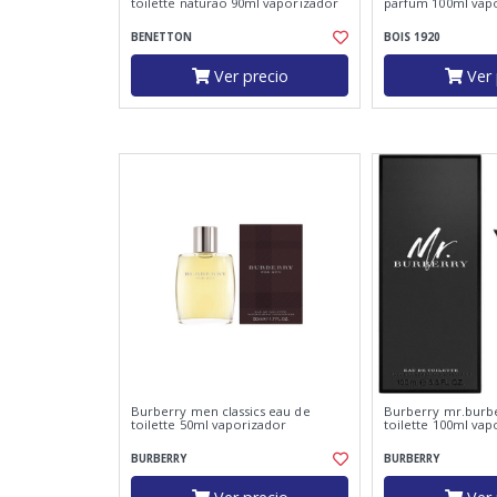
toilette naturao 90ml vaporizador
parfum 100ml vap
BENETTON
BOIS 1920
Ver precio
Ver 
Burberry men classics eau de
Burberry mr.burb
toilette 50ml vaporizador
toilette 100ml vap
BURBERRY
BURBERRY