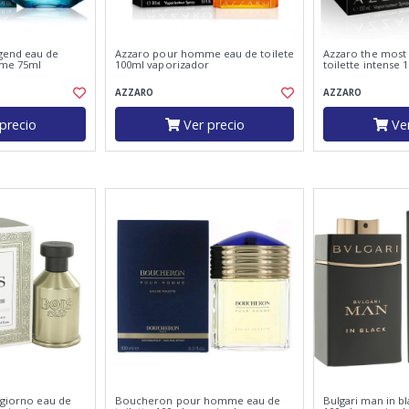
gend eau de
Azzaro pour homme eau de toilete
Azzaro the most
mme 75ml
100ml vaporizador
toilette intense
AZZARO
AZZARO
precio
Ver precio
Ver
 giorno eau de
Boucheron pour homme eau de
Bulgari man in b