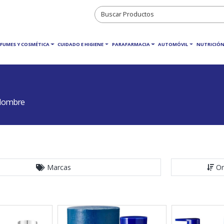
RFUMES Y COSMÉTICA
CUIDADO E HIGIENE
PARAFARMACIA
AUTOMÓVIL
NUTRICIÓN
 Hombre
Marcas
Or