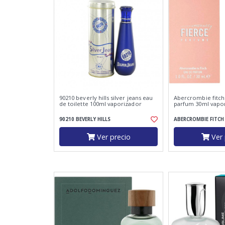
90210 beverly hills silver jeans eau
Abercrombie fitch
de toilette 100ml vaporizador
parfum 30ml vapo
90210 BEVERLY HILLS
ABERCROMBIE FITCH
Ver precio
Ver 