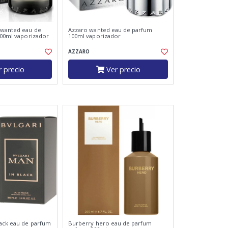
 wanted eau de
Azzaro wanted eau de parfum
 100ml vaporizador
100ml vaporizador
AZZARO
 precio
Ver precio
lack eau de parfum
Burberry hero eau de parfum