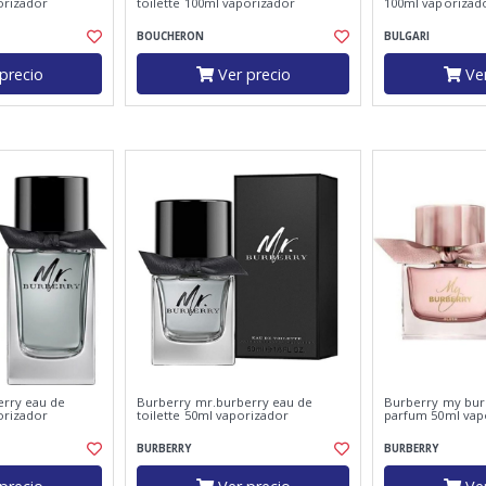
orizador
toilette 100ml vaporizador
100ml vaporizad
BOUCHERON
BULGARI
precio
Ver precio
Ver
erry eau de
Burberry mr.burberry eau de
Burberry my bur
orizador
toilette 50ml vaporizador
parfum 50ml vap
BURBERRY
BURBERRY