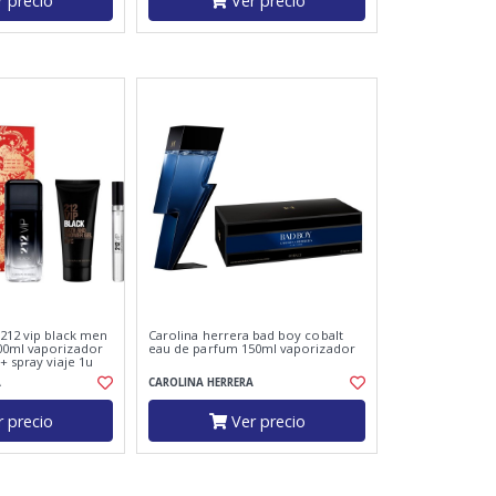
 precio
Ver precio
 212 vip black men
Carolina herrera bad boy cobalt
00ml vaporizador
eau de parfum 150ml vaporizador
+ spray viaje 1u
A
CAROLINA HERRERA
 precio
Ver precio