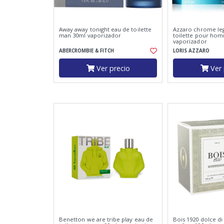
Away away tonight eau de toilette
Azzaro chrome le
man 30ml vaporizador
toilette pour ho
vaporizador
ABERCROMBIE & FITCH
LORIS AZZARO
Ver precio
Ver 
Benetton we are tribe play eau de
Bois 1920 dolce di