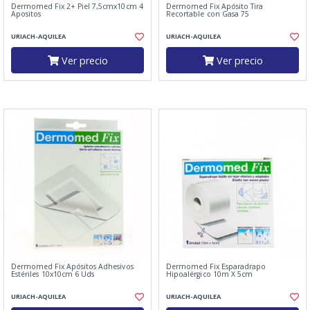
Dermomed Fix 2+ Piel 7,5cmx10cm 4
Dermomed Fix Apósito Tira
Apositos
Recortable con Gasa 75
URIACH-AQUILEA
URIACH-AQUILEA
Ver precio
Ver precio
Dermomed Fix Apósitos Adhesivos
Dermomed Fix Esparadrapo
Estériles 10x10cm 6 Uds
Hipoalérgico 10m X 5cm
URIACH-AQUILEA
URIACH-AQUILEA