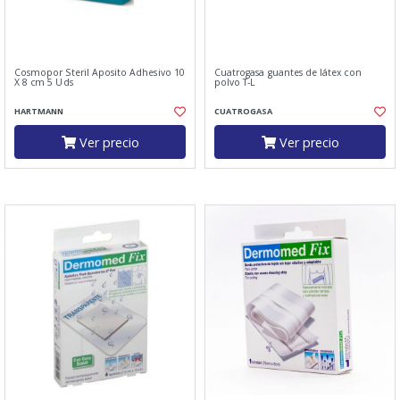
Cosmopor Steril Aposito Adhesivo 10
Cuatrogasa guantes de látex con
X 8 cm 5 Uds
polvo T-L
HARTMANN
CUATROGASA
Ver precio
Ver precio