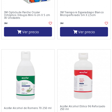
3M Opticlude Parche Ocular
3M Transpore Esparadrapo Blanco
Ortóptico Dibujos Mini 6 cm X 5 cm
Microperforado 5m X 2,5cm
30 Unidades
3M
3M
Ver precio
Ver precio
Acofar Alcohol Etilico 96 Reforzado
Acofar Alcohol de Romero 70 250 ml
250 ml