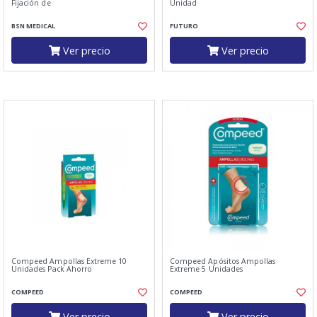
Fijación de
Unidad
BSN MEDICAL
FUTURO
Ver precio
Ver precio
Compeed Ampollas Extreme 10
Compeed Apósitos Ampollas
Unidades Pack Ahorro
Extreme 5 Unidades
COMPEED
COMPEED
Ver precio
Ver precio