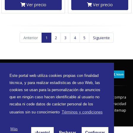
Ver precio
Ver precio
Anterior
1
2
3
4
5
Siguiente
Este portal web utiliza cookies propias con finalidad
técnica, y para realizar estadísticas de uso Web, las
cookies se usan para la personalización de anuncios
Contacto
Aviso Legal
Condiciones de compra
que en ningún caso hacen identificable al usuario no
Política de envíos
Política de devolución
Política de Privacidad
recaba ni cede datos de carácter personal de los
Política de Cookies
Sitemap
usuarios sin su conocimiento
Términos y condiciones
© 2026 - Todos los derechos reservados.
Más
¡Acepto!
Rechazar
Configurar