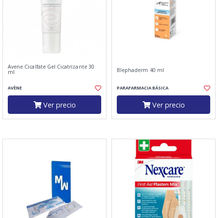
Avene Cicalfate Gel Cicatrizante 30
Blephaderm 40 ml
ml
AVÈNE
PARAFARMACIA BÁSICA
Ver precio
Ver precio