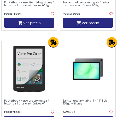
Pocketbook verse lite midnight grey /
Pocketbook verse mist grey / lector
lector de libros electrónicos 6" 8gb
de libros electrónicos 6" 8gb
POCKETBOOK
POCKETBOOK
Ver precio
Ver precio
Pocketbook verse pro storm sea /
Samsung galaxy tab a11+ 11" 8gb
lector de libros electrónicos 6"
256gb wifi gray
POCKETBOOK
SAMSUNG