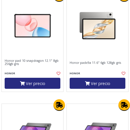
Honor pad 10 snapdragon 12.1" 8gb
Honor padx9a 11.6" 6gb 128gb gris
256gb gris
HONOR
HONOR
Ver precio
Ver precio