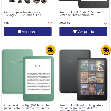
Agm pad p2 active 4g black /
Amazon kindle 16gb (2024) black /
8+256gb / 10.95" 90hz full hd+
lector de libros electrónicos
AGM
AMAZON
Ver precio
Ver precio
Amazon kindle 16gb (2024) matcha
Amazon kindle colorsoft signature
green / lector de libros electrónicos
edition negro / lector de libros
electrónicos 7" 32gb