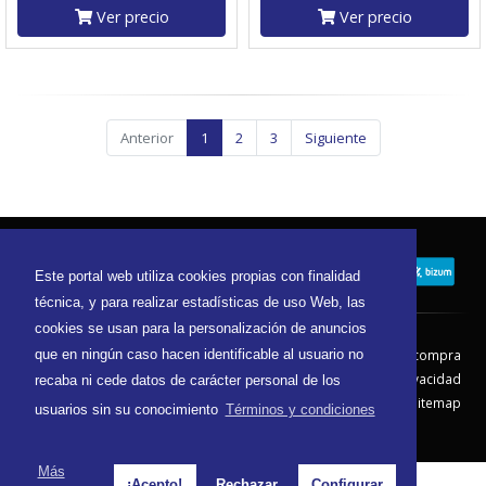
Ver precio
Ver precio
Anterior
1
2
3
Siguiente
Este portal web utiliza cookies propias con finalidad
técnica, y para realizar estadísticas de uso Web, las
cookies se usan para la personalización de anuncios
Contacto
Aviso Legal
Condiciones de compra
que en ningún caso hacen identificable al usuario no
Política de envíos
Política de devolución
Política de Privacidad
recaba ni cede datos de carácter personal de los
Política de Cookies
Sitemap
usuarios sin su conocimiento
Términos y condiciones
© 2026 - Todos los derechos reservados.
Más
¡Acepto!
Rechazar
Configurar