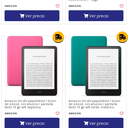
AMAZON
AMAZON
Ver precio
Ver precio
Amazon kindle paperwhite / lector
Amazon kindle paperwhite / lector
de e-book con anucios / pantalla
de e-book con anucios / pantalla
táctil 16 gb wifi raspberry
táctil 16 gb wifi verde, metálico
AMAZON
AMAZON
Ver precio
Ver precio