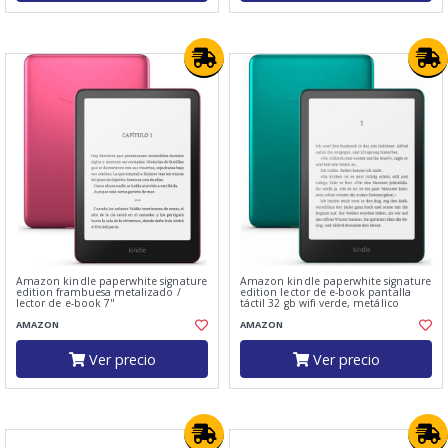
Amazon kindle paperwhite signature
Amazon kindle paperwhite signature
edition frambuesa metalizado /
edition lector de e-book pantalla
lector de e-book 7"
táctil 32 gb wifi verde, metálico
AMAZON
AMAZON
Ver precio
Ver precio