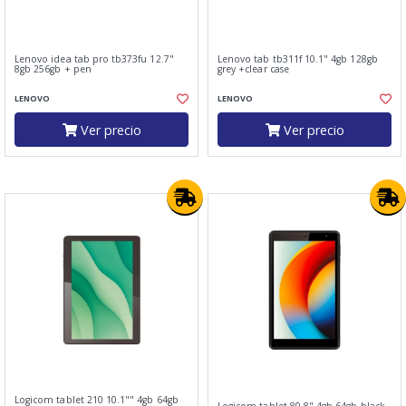
Lenovo idea tab pro tb373fu 12.7"
Lenovo tab tb311f 10.1" 4gb 128gb
8gb 256gb + pen
grey +clear case
LENOVO
LENOVO
Ver precio
Ver precio
Logicom tablet 210 10.1"" 4gb 64gb