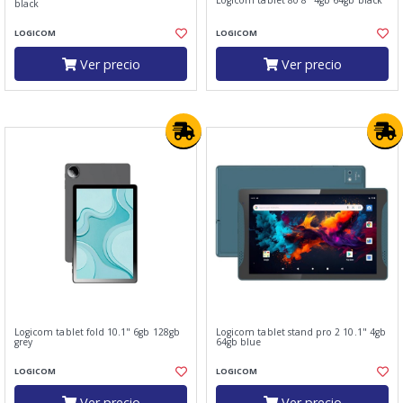
Logicom tablet 80 8" 4gb 64gb black
black
LOGICOM
LOGICOM
Ver precio
Ver precio
Logicom tablet fold 10.1" 6gb 128gb
Logicom tablet stand pro 2 10.1" 4gb
grey
64gb blue
LOGICOM
LOGICOM
Ver precio
Ver precio