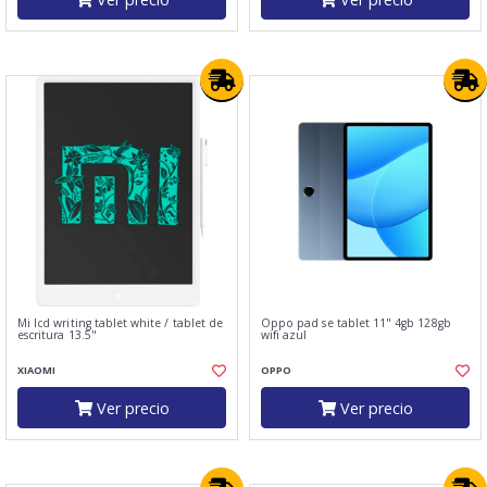
Mi lcd writing tablet white / tablet de
Oppo pad se tablet 11" 4gb 128gb
escritura 13.5"
wifi azul
XIAOMI
OPPO
Ver precio
Ver precio