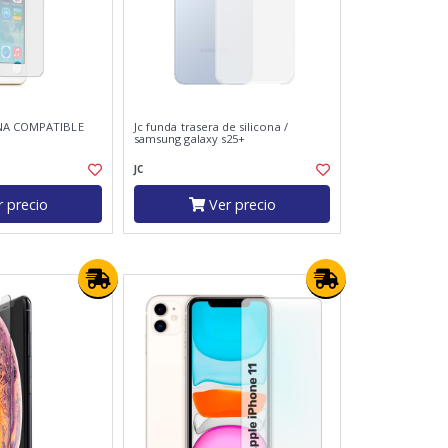
ONA COMPATIBLE
Jc funda trasera de silicona /
samsung galaxy s25+
JC
 precio
Ver precio