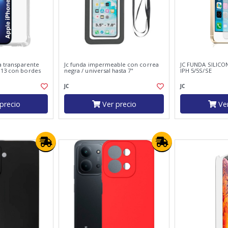
na transparente
Jc funda impermeable con correa
JC FUNDA SILIC
 13 con bordes
negra / universal hasta 7"
IPH 5/5S/SE
JC
JC
precio
Ver precio
Ver