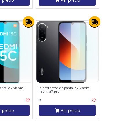
 precio
Ver precio
antalla / xiaomi
Jc protector de pantalla / xiaomi
redmi a7 pro
JC
 precio
Ver precio