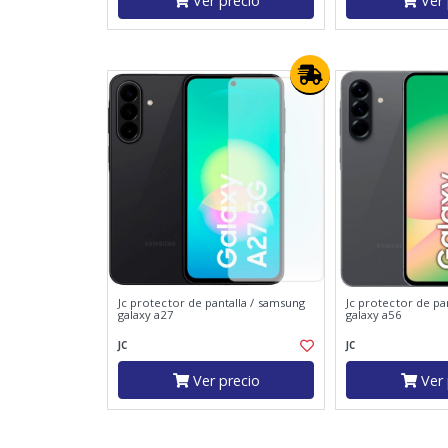
Ver precio
Ver 
Jc protector de pantalla / samsung
Jc protector de pa
galaxy a27
galaxy a56
JC
JC
Ver precio
Ver 