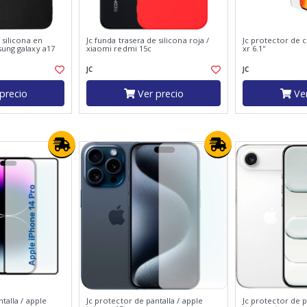
 silicona en
Jc funda trasera de silicona roja /
Jc protector de c
sung galaxy a17
xiaomi redmi 15c
xr 6.1''
JC
JC
precio
Ver precio
Ver
talla / apple
Jc protector de pantalla / apple
Jc protector de p