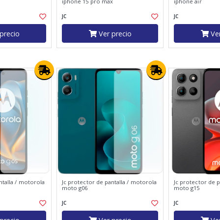
iphone 15 pro max
iphone air
JC
JC
precio
Ver precio
Ver
ntalla / motorola
Jc protector de pantalla / motorola
Jc protector de p
moto g06
moto g15
JC
JC