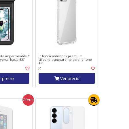
nte impermeable /
Jc funda antishock premium
versal hasta 6.8"
silicona transparente para iphone
12
JC
 precio
Ver precio
Oferta