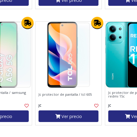
precio
Ver precio
Ver
ntalla / samsung
Jc protector de p
Jc protector de pantalla / tcl 605
redmi 15c
JC
JC
precio
Ver precio
Ver