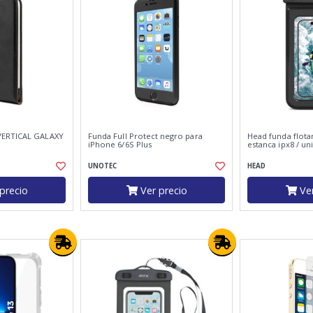
VERTICAL GALAXY
Funda Full Protect negro para
Head funda flota
iPhone 6/6S Plus
estanca ipx8 / uni
UNOTEC
HEAD
precio
Ver precio
Ver