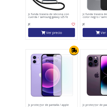
Jc funda trasera de silicona con
Jc funda trasera de
cuerda / samsung galaxy s25 fe
color negro / sam
JC
JC
Ver precio
Ver 
Jc protector de pantalla / apple
Jc protector de pan