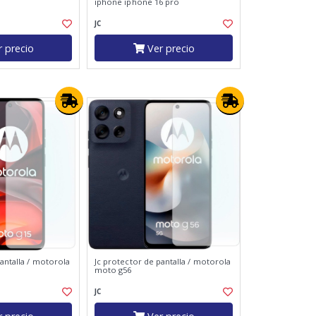
iphone iphone 16 pro
JC
 precio
Ver precio
antalla / motorola
Jc protector de pantalla / motorola
moto g56
JC