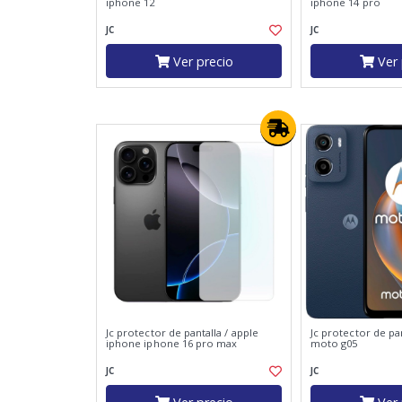
iphone 12
iphone 14 pro
JC
JC
Ver precio
Ver 
Jc protector de pantalla / apple
Jc protector de pa
iphone iphone 16 pro max
moto g05
JC
JC