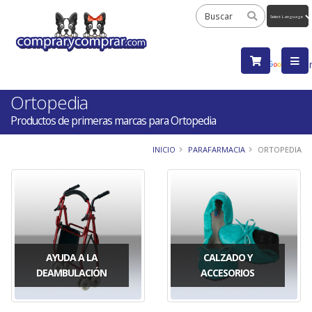
Powered
by
Tra
Ortopedia
Productos de primeras marcas para Ortopedia
INICIO
PARAFARMACIA
ORTOPEDIA
AYUDA A LA
CALZADO Y
DEAMBULACIÓN
ACCESORIOS